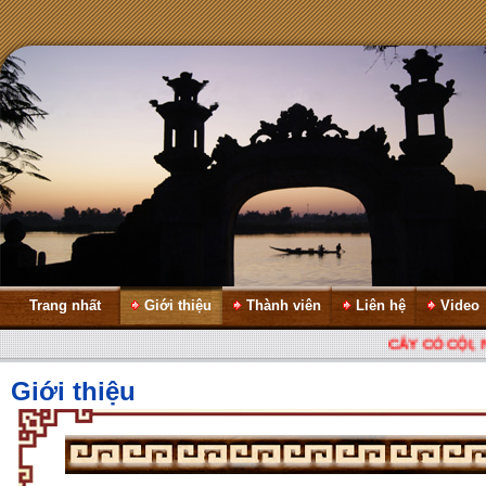
Trang nhất
Giới thiệu
Thành viên
Liên hệ
Video
CÂY CÓ CỘI, NƯ
Giới thiệu