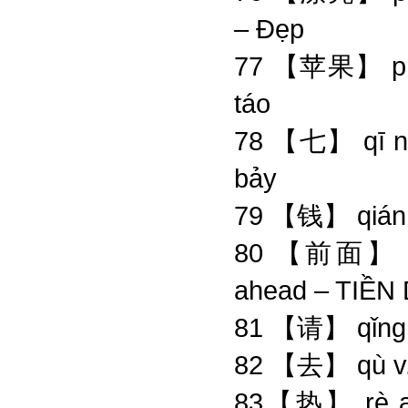
– Đẹp
77 【苹果】 pí
táo
78 【七】 qī 
bảy
79 【钱】 qián
80 【前面】 qián
ahead – TIỀN 
81 【请】 qǐng
82 【去】 qù v
83【热】 rè ad