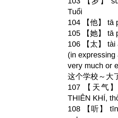
103 【岁】 su
Tuổi
104 【他】 tā 
105 【她】 tā 
106 【太】 tài a
(in expressing
very much or 
这个学校～大
107 【天气】 
THIÊN KHÍ, thờ
108 【听】 tīn