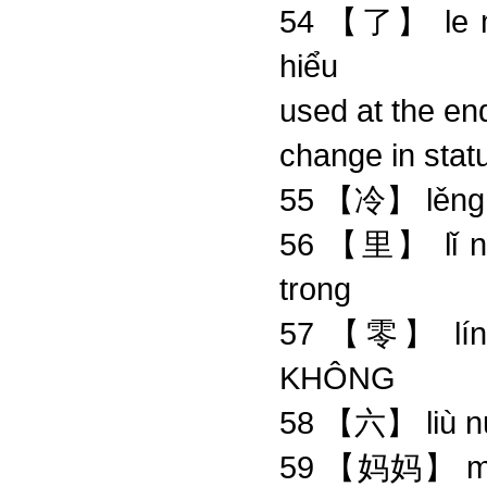
54 【了】 le m
hiểu
used at the en
change in stat
55 【冷】 lěng
56 【里】 lǐ n
trong
57 【零】 lí
KHÔNG
58 【六】 liù 
59 【妈妈】 mā