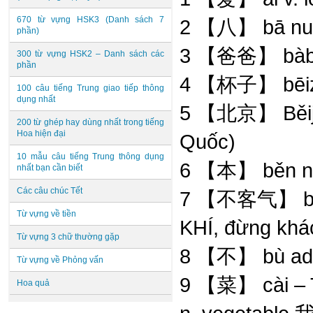
670 từ vựng HSK3 (Danh sách 7
2 【八】 bā num.
phần)
3 【爸爸】 bàba n
300 từ vựng HSK2 – Danh sách các
phần
4 【杯子】 bēizi 
100 câu tiếng Trung giao tiếp thông
dụng nhất
5 【北京】 Běijīn
200 từ ghép hay dùng nhất trong tiếng
Hoa hiện đại
Quốc)
10 mẫu câu tiếng Trung thông dụng
6 【本】 běn nm
nhất bạn cần biết
Các câu chúc Tết
7 【不客气】 bú 
Từ vựng về tiền
KHÍ, đừng khá
Từ vựng 3 chữ thường gặp
8 【不】 bù adv.
Từ vựng về Phỏng vấn
9 【菜】 cài – 
Hoa quả