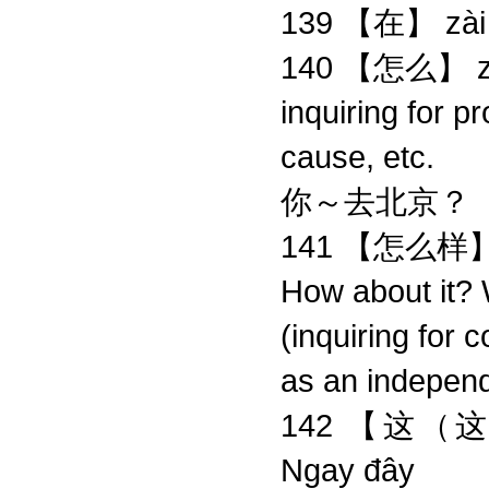
139 【在】 zài 
140 【怎么】 zěn
inquiring for p
cause, etc.
你～去北京？
141 【怎么样】 z
How about it? 
(inquiring for
as an indepen
142 【这（这儿）
Ngay đây