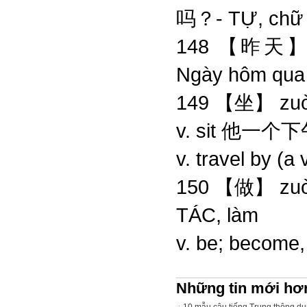
吗？- TỰ, chữ t
148 【昨天】 
Ngày hôm qua
149 【坐】 zuò
v. sit 他
v. travel by
150 【做】 zu
TÁC, làm
v. be; bec
Những tin mới hơ
10 mẫu câu tiếng Trung thông dụ