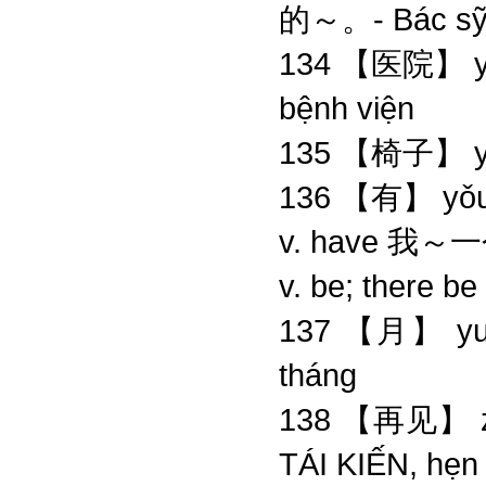
的～。- Bác s
134 【医院】 yī
bệnh viện
135 【椅子】 yǐ
136 【有】 yǒu
v. have 我
v. be; ther
137 【月】 yu
tháng
138 【再见】 
TÁI KIẾN, hẹn 