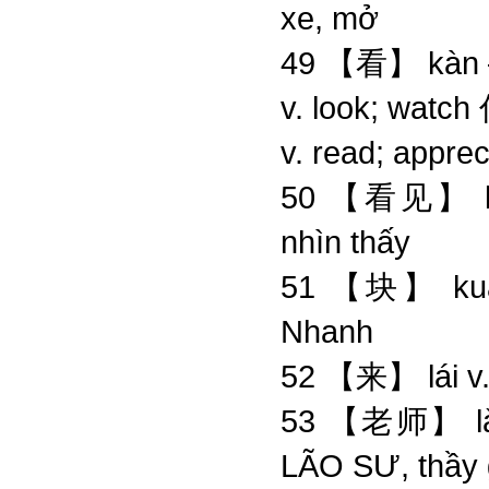
xe, mở
49 【看】 kàn –
v. look; 
v. read; ap
50 【看见】 kà
nhìn thấy
51 【块】 ku
Nhanh
52 【来】 lái
53 【老师】 l
LÃO SƯ, thầy 