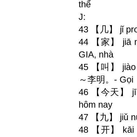
thể
J:
43 【几】 jǐ p
44 【家】 jiā 
GIA, nhà
45 【叫】 jiào 
～李明。- Gọi
46 【今天】 jīn
hôm nay
47 【九】 jiǔ 
48 【开】 kāi