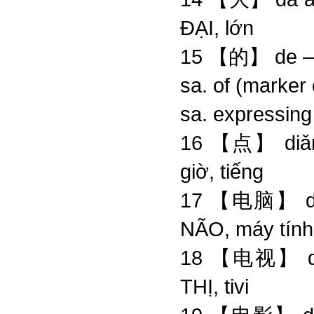
ĐẠI, lớn
15 【的】 de – 
sa. of (marke
sa. expres
16 【点】 diǎ
giờ, tiếng
17 【电脑】 di
NÃO, máy tính
18 【电视】 di
THỊ, tivi