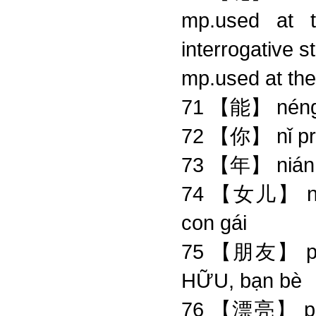
mp.used at t
interrogative 
mp.used at the
71 【能】 nén
72 【你】 nǐ 
73 【年】 niá
74 【女儿】 nǚ
con gái
75 【朋友】 pé
HỮU, bạn bè
76 【漂亮】 piàoli