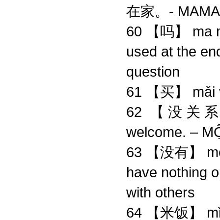
在家。- MAMA,
60 【吗】 ma mp
used at the end
question
61 【买】 mǎi
62 【没关系】 mé
welcome. – M
63 【没有】 méi
have nothing o
with others
64 【米饭】 mǐf