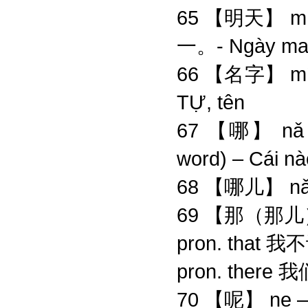
65 【明天】 mí
一。- Ngày ma
66 【名字】 mín
TỰ, tên
67 【哪】 nǎ pr
word) – Cái nà
68 【哪儿】 nǎr
69 【那（那儿）】 
pron. that
pron. ther
70 【呢】 ne – 