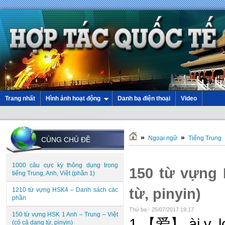
Trang nhất
Hình ảnh hoạt động
Danh bạ điện thoại
Video
»
»
Ngoại ngữ
Tiếng Trung
CÙNG CHỦ ĐỀ
1000 câu cực kỳ thông dụng trong
150 từ vựng 
tiếng Trung, Anh, Việt (phần 1)
từ, pinyin)
1210 từ vựng HSK4 – Danh sách các
phần
Thứ ba - 25/07/2017 19:17
150 từ vựng HSK 1 Anh – Trung – Việt
1 【爱】 ài v. lo
(có cả dạng từ, pinyin)