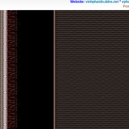
Website:
vinhphatdn.ddns.net
*
vpha
Pow