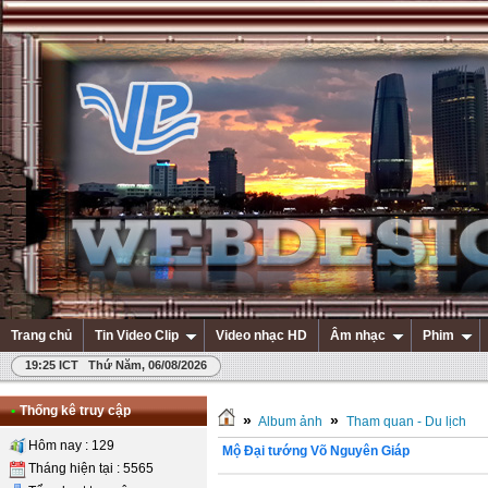
Trang chủ
Tin Video Clip
Video nhạc HD
Âm nhạc
Phim
19:25 ICT Thứ Năm, 06/08/2026
•
Thống kê truy cập
»
»
Album ảnh
Tham quan - Du lịch
Hôm nay : 129
Mộ Đại tướng Võ Nguyên Giáp
Tháng hiện tại : 5565