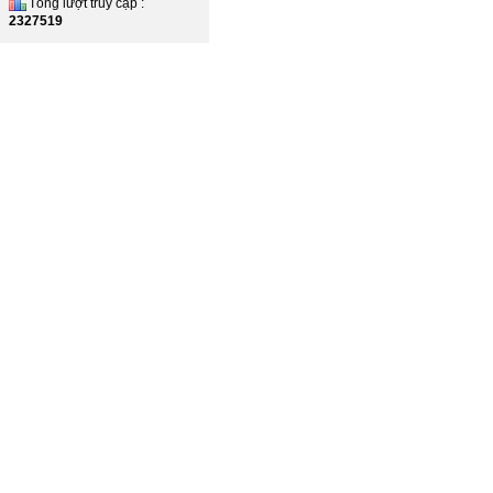
Tổng lượt truy cập :
2327519