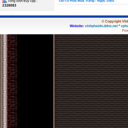
Tân cổ Hoa Mua Trắng - Ngọc Diệu
Tổng lượt truy cập :
2328083
© Copyright Vĩnh
Website:
vinhphatdn.ddns.net
*
vpha
Pow