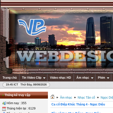
Trang chủ
Tin Video Clip
Video nhạc HD
Âm nhạc
Phim
19:45 ICT Thứ Bảy, 08/08/2026
•
Thống kê truy cập
»
»
»
Âm nhạc
Nhạc Tân cổ
Ngọc Di
Hôm nay : 355
Ca cổ Điệp Khúc Tháng 4 - Ngọc Diệu
Tháng hiện tại : 6129