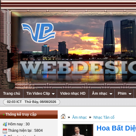
Trang chủ
Tin Video Clip
Video nhạc HD
Âm nhạc
Phim
02:03 ICT Thứ Bảy, 08/08/2026
•
Thống kê truy cập
»
»
Âm nhạc
Nhạc Tân cổ
Hôm nay : 30
Hoa Bất Diệ
Tháng hiện tại : 5804