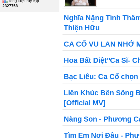
Tổng lượt truy cập :
2327758
Nghĩa Nặng Tình Thâm 
Thiện Hữu
CA CỔ VU LAN NHỚ 
Hoa Bất Diệt''Ca Sĩ- 
Bạc Liêu: Ca Cổ chọn 
Liên Khúc Bến Sông B
[Official MV]
Nàng Son - Phương Cẩ
Tìm Em Nơi Đâu - Phư