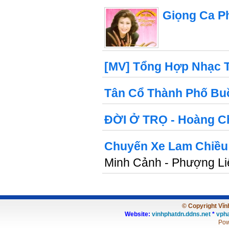
Giọng Ca P
[MV] Tổng Hợp Nhạc 
Tân Cổ Thành Phố Bu
ĐỜI Ở TRỌ - Hoàng C
Chuyến Xe Lam Chiều
Minh Cảnh - Phượng Li
© Copyright Vĩnh
Website:
vinhphatdn.ddns.net
*
vpha
Pow