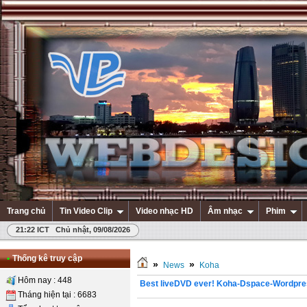
Trang chủ
Tin Video Clip
Video nhạc HD
Âm nhạc
Phim
21:22 ICT Chủ nhật, 09/08/2026
•
Thống kê truy cập
»
»
News
Koha
Hôm nay : 448
Best liveDVD ever! Koha-Dspace-Wordpre
Tháng hiện tại : 6683