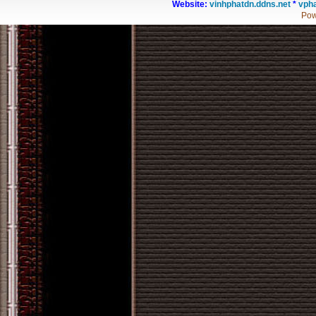
Website:
vinhphatdn.ddns.net
*
vpha
Pow