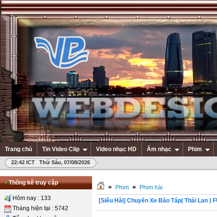
Trang chủ
Tin Video Clip
Video nhạc HD
Âm nhạc
Phim
22:42 ICT Thứ Sáu, 07/08/2026
•
Thống kê truy cập
»
»
Phim
Phim hài
Hôm nay : 133
[Siêu Hài] Chuyến Xe Bão Táp( Thái Lan ) 
Tháng hiện tại : 5742