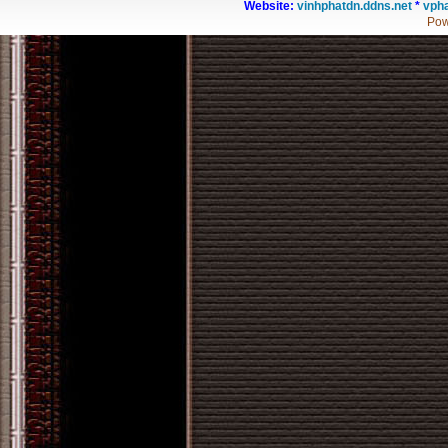
Website:
vinhphatdn.ddns.net
*
vpha
Pow