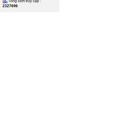
Tổng lượt truy cập :
2327696