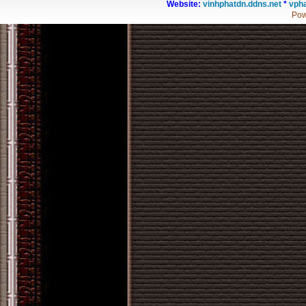
Website:
vinhphatdn.ddns.net
*
vpha
Pow