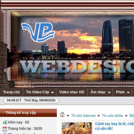
Trang chủ
Tin Video Clip
Video nhạc HD
Âm nhạc
Phim
04:08 ICT Thứ Bảy, 08/08/2026
•
Thống kê truy cập
»
»
»
Tin tức Internet
Tin sức khỏe
Bệ
Hôm nay : 65
Cánh tay hay bị tê, châ
Tháng hiện tại : 5839
có vấn đề!