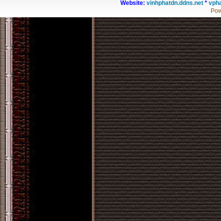
Website:
vinhphatdn.ddns.net
*
vpha
Pow