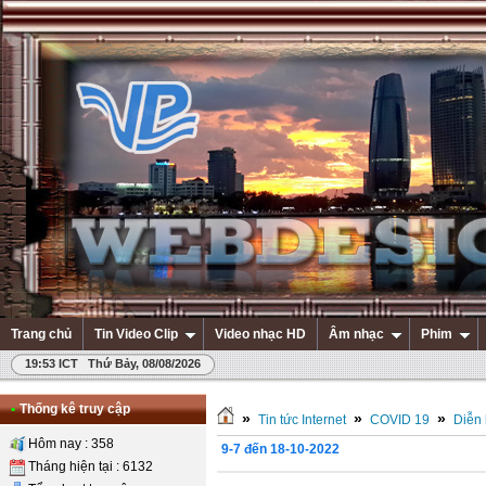
Trang chủ
Tin Video Clip
Video nhạc HD
Âm nhạc
Phim
19:53 ICT Thứ Bảy, 08/08/2026
•
Thống kê truy cập
»
»
»
Tin tức Internet
COVID 19
Diễn 
Hôm nay : 358
9-7 đến 18-10-2022
Tháng hiện tại : 6132