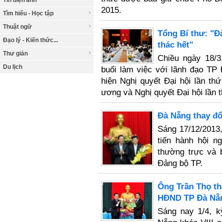
Tin điện ảnh
2015.
Tìm hiểu - Học tập
Thuật ngữ
Tổng Bí thư: "Đ
Đạo lý - Kiến thức...
thác hết"
Thư giản
Chiều ngày 18/3
Du lịch
buổi làm việc với lãnh đạo TP
hiện Nghị quyết Đại hội lần th
ương và Nghị quyết Đại hội lần 
Đà Nẵng thay đổi
Sáng 17/12/2013
tiến hành hội n
thường trực và 
Đảng bộ TP.
Ông Trần Thọ th
HĐND TP Đà Nẵ
Sáng nay 1/4, 