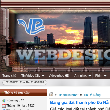
Trang chủ
Tin Video Clip
Video nhạc HD
Âm nhạc
Phim
02:05 ICT Thứ Ba, 11/08/2026
•
Thống kê truy cập
»
»
Tin tức Internet
Tin Đà Nẵng
Hôm nay : 47
Bảng giá đất thành phố Đà Nẵ
Tháng hiện tại : 7427
Giá các loại đất tại thành phố 