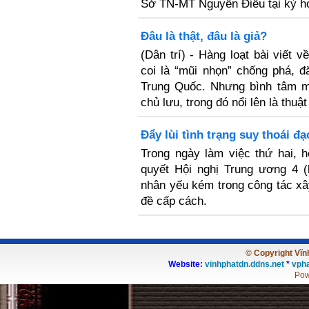
Sở TN-MT Nguyễn Điểu tại kỳ 
Đâu là thật, đâu là giả?
(Dân trí) - ​Hàng loạt bài viết
coi là “mũi nhọn” chống phá, đ
Trung Quốc. Nhưng bình tâm m
chủ lưu, trong đó nổi lên là thuật 
Đẩy lùi tình trạng suy thoái đ
Trong ngày làm việc thứ hai, h
quyết Hội nghị Trung ương 4 (
nhân yếu kém trong công tác xâ
đề cấp cách.
© Copyright Vĩnh
Website:
vinhphatdn.ddns.net
*
vpha
Pow