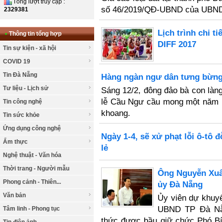
Tổng lượt truy cập :
số 46/2019/QĐ-UBND của UBND 
2329381
Lịch trình chi 
•
Thông tin tổng hợp
DIFF 2017
Tin sự kiện - xã hội
COVID 19
Tin Đà Nẵng
Hàng ngàn ngư dân tưng bừng
Tư liệu - Lịch sử
Sáng 12/2, đông đảo bà con làn
lễ Cầu Ngư cầu mong một năm r
Tin công nghệ
khoang.
Tin sức khỏe
Ứng dụng công nghệ
Ngày 1-4, sẽ xử phạt lỗi ô-tô 
Ẩm thực
lẻ
Nghệ thuật - Văn hóa
Thời trang - Người mẫu
Ông Nguyễn Xuâ
Phong cảnh - Thiên...
ủy Đà Nẵng
Văn bản
Ủy viên dự khuy
UBND TP Đà Nẵn
Tâm linh - Phong tục
thức được bầu giữ chức Phó Bí