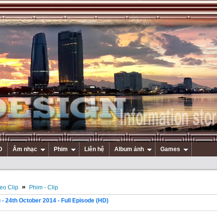
D
Âm nhạc
Phim
Liên hệ
Album ảnh
Games
»
eo Clip
Phim - Clip
 - 24th October 2014 - Full Episode (HD)