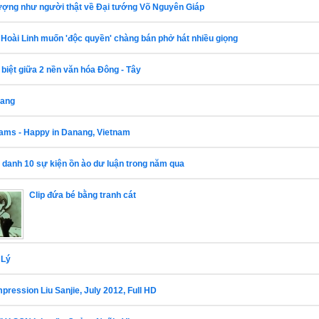
ợng như người thật về Đại tướng Võ Nguyên Giáp
 Hoài Linh muốn 'độc quyền' chàng bán phở hát nhiều giọng
 biệt giữa 2 nền văn hóa Đông - Tây
Nang
liams - Happy in Danang, Vietnam
m danh 10 sự kiện ồn ào dư luận trong năm qua
Clip đứa bé bằng tranh cát
 Lý
ssion Liu Sanjie, July 2012, Full HD