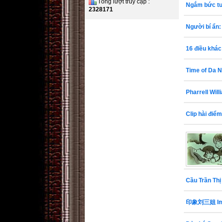
Tổng lượt truy cập :
Ngắm bức tư
2328171
Người bí ẩn:
16 điều khác
Time of Da 
Pharrell Wil
Clip hài điể
Cầu Trần Thị
印象刘三姐 Impre