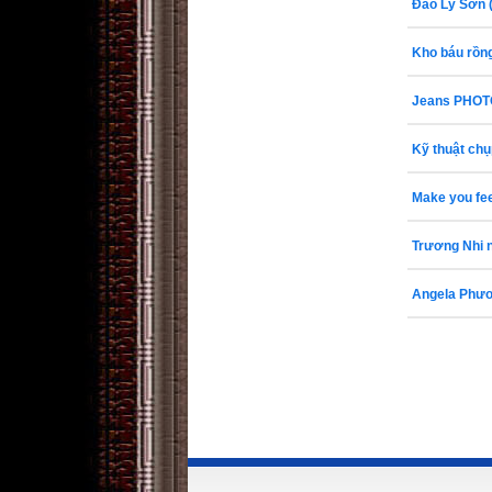
Đảo Lý Sơn (
Kho báu rồn
Jeans PHO
Kỹ thuật chụ
Make you fee
Trương Nhi n
Angela Phươn