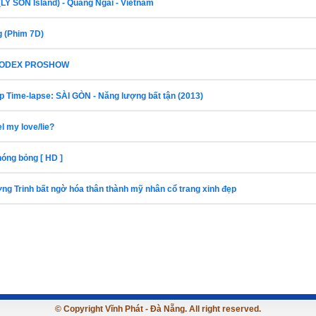
LY SON Island) - Quảng Ngãi - Vietnam
g (Phim 7D)
TODEX PROSHOW
p Time-lapse: SÀI GÒN - Năng lượng bất tận (2013)
l my love/lie?
óng bỏng [ HD ]
g Trinh bất ngờ hóa thân thành mỹ nhân cổ trang xinh đẹp
© Copyright Vĩnh Phát - Đà Nẵng. All right reserved.