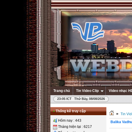
Trang chủ
Tin Video Clip
Video nhạc H
23:05 ICT Thứ Bảy, 08/08/2026
•
Thống kê truy cập
»
Tin Vid
Hôm nay : 443
Balika Vadhu
Tháng hiện tại : 6217