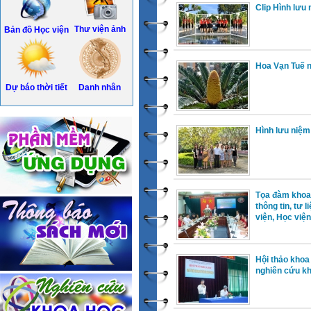
Clip Hình lưu
Thư viện ảnh
Bản đồ Học viện
Hoa Vạn Tuế 
Dự báo thời tiết
Danh nhân
Hình lưu niệ
Tọa đàm khoa 
thông tin, tư 
viện, Học viện
Hội thảo khoa 
nghiên cứu k