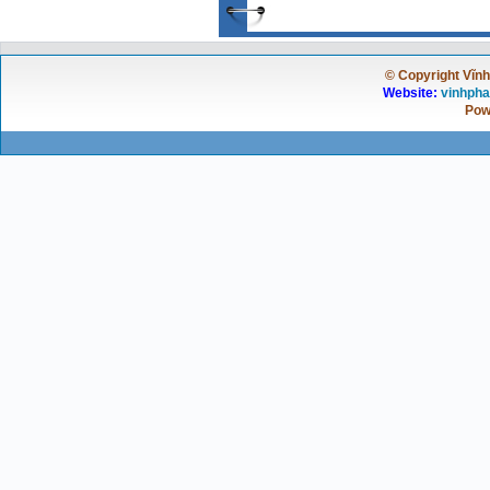
© Copyright Vĩnh 
Website:
vinhpha
Pow