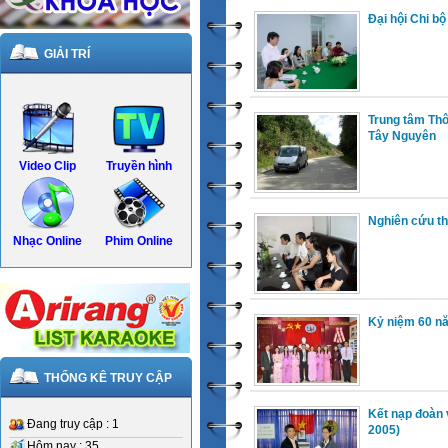
Đại hội Chi b
GIẢI TRÍ
Trung tâm Thôn
Tây Nguyên
Video Clip
Truyền hình
Nghiên cứu thự
Nhạc Online
Phim Online
Kỷ niệm 60 nă
THỐNG KÊ TRUY CẬP
Kết nạp đoàn 
Đang truy cập : 1
2005)
Hôm nay : 35