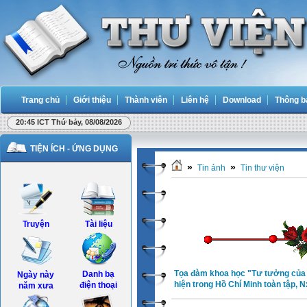
Trang chủ
Giới thiệu
Thành viên
Liên hệ
Download
Thông b
20:45 ICT Thứ bảy, 08/08/2026
TIỆN ÍCH - ỨNG DỤNG
»
»
Tin ảnh
Tin thư viện
Truyện
Tài liệu
Tọa đàm khoa học "Tư tưởng của C
Danh bạ
Ngày này
hiện trong Hồ Chí Minh toàn tập, 
điện thoại
năm xưa